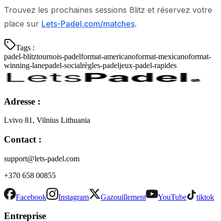
Trouvez les prochaines sessions Blitz et réservez votre
place sur
Lets-Padel.com/matches
.
Tags :
padel-blitz
tournois-padel
format-americano
format-mexicano
format-
winning-lane
padel-social
règles-padel
jeux-padel-rapides
Adresse :
Lvivo 81, Vilnius Lithuania
Contact :
support@lets-padel.com
+370 658 00855
Facebook
Instagram
Gazouillement
YouTube
tiktok
Entreprise