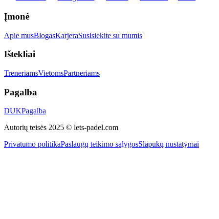
Įmonė
Apie mus
Blogas
Karjera
Susisiekite su mumis
Ištekliai
Treneriams
Vietoms
Partneriams
Pagalba
DUK
Pagalba
Autorių teisės 2025 © lets-padel.com
Privatumo politika
Paslaugų teikimo sąlygos
Slapukų nustatymai