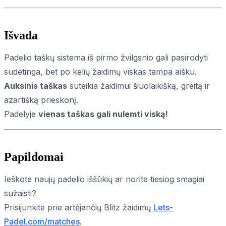
Išvada
Padelio taškų sistema iš pirmo žvilgsnio gali pasirodyti
sudėtinga, bet po kelių žaidimų viskas tampa aišku.
Auksinis taškas
suteikia žaidimui šiuolaikišką, greitą ir
azartišką prieskonį.
Padelyje
vienas taškas gali nulemti viską!
Papildomai
Ieškote naujų padelio iššūkių ar norite tiesiog smagiai
sužaisti?
Prisijunkite prie artėjančių Blitz žaidimų
Lets-
Padel.com/matches
.