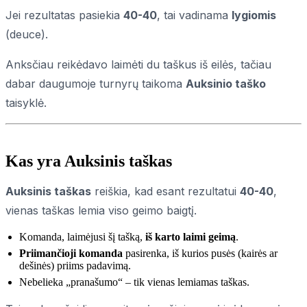
Jei rezultatas pasiekia
40-40
, tai vadinama
lygiomis
(deuce).
Anksčiau reikėdavo laimėti du taškus iš eilės, tačiau
dabar daugumoje turnyrų taikoma
Auksinio taško
taisyklė.
Kas yra Auksinis taškas
Auksinis taškas
reiškia, kad esant rezultatui
40-40
,
vienas taškas lemia viso geimo baigtį.
Komanda, laimėjusi šį tašką,
iš karto laimi geimą
.
Priimančioji komanda
pasirenka, iš kurios pusės (kairės ar
dešinės) priims padavimą.
Nebelieka „pranašumo“ – tik vienas lemiamas taškas.