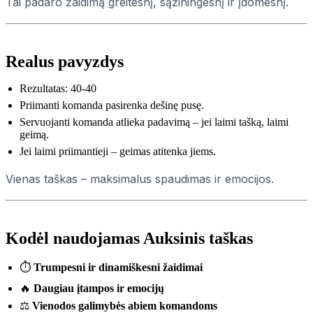
Tai padaro žaidimą greitesnį, sąžiningesnį ir įdomesnį.
Realus pavyzdys
Rezultatas: 40-40
Priimanti komanda pasirenka dešinę pusę.
Servuojanti komanda atlieka padavimą – jei laimi tašką, laimi
geimą.
Jei laimi priimantieji – geimas atitenka jiems.
Vienas taškas – maksimalus spaudimas ir emocijos.
Kodėl naudojamas Auksinis taškas
⏱
Trumpesni ir dinamiškesni žaidimai
🔥
Daugiau įtampos ir emocijų
⚖️
Vienodos galimybės abiem komandoms