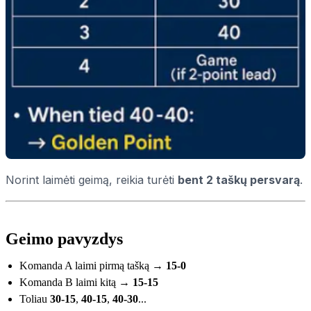
Norint laimėti geimą, reikia turėti
bent 2 taškų persvarą
.
Geimo pavyzdys
Komanda A laimi pirmą tašką →
15-0
Komanda B laimi kitą →
15-15
Toliau
30-15
,
40-15
,
40-30
...