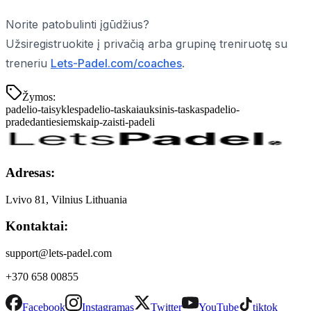
Norite patobulinti įgūdžius?
Užsiregistruokite į privačią arba grupinę treniruotę su
treneriu
Lets-Padel.com/coaches
.
Žymos:
padelio-taisykles
padelio-taskai
auksinis-taskas
padelio-
pradedantiesiems
kaip-zaisti-padeli
Adresas:
Lvivo 81, Vilnius Lithuania
Kontaktai:
support@lets-padel.com
+370 658 00855
Facebook
Instagramas
Twitter
YouTube
tiktok