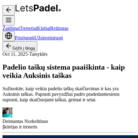
Žaidimai
Treneriai
Klubai
Reitingas
Prisijungti
Užsiregistruoti
Grįžti į blogą
Oct 11, 2025
·
Taisyklės
Padelio taškų sistema paaiškinta - kaip
veikia Auksinis taškas
Sužinokite, kaip veikia padelio taškų skaičiavimas ir kas yra
Auksinis taškas. Paprasti pavyzdžiai padės pradedantiesiems
suprasti, kaip skaičiuojami taškai, geimai ir setai.
Deimantas Norkeliūnas
Įkūrėjas ir treneris