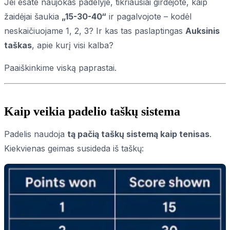
Jei esate naujokas padelyje, tikriausiai girdėjote, kaip
žaidėjai šaukia
„15-30-40“
ir pagalvojote – kodėl
neskaičiuojame 1, 2, 3? Ir kas tas paslaptingas
Auksinis
taškas
, apie kurį visi kalba?
Paaiškinkime viską paprastai.
Kaip veikia padelio taškų sistema
Padelis naudoja
tą pačią taškų sistemą kaip tenisas
.
Kiekvienas geimas susideda iš taškų: