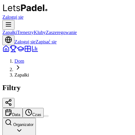
Zaloguj się
Zapałki
Trenerzy
Kluby
Zaszeregowanie
Zaloguj się
Zapisać się
Dom
Zapałki
Filtry
Data
Czas
Organizator