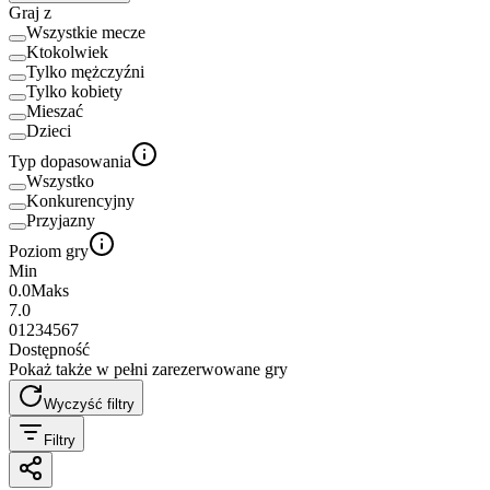
Graj z
Wszystkie mecze
Ktokolwiek
Tylko mężczyźni
Tylko kobiety
Mieszać
Dzieci
Typ dopasowania
Wszystko
Konkurencyjny
Przyjazny
Poziom gry
Min
0.0
Maks
7.0
0
1
2
3
4
5
6
7
Dostępność
Pokaż także w pełni zarezerwowane gry
Wyczyść filtry
Filtry