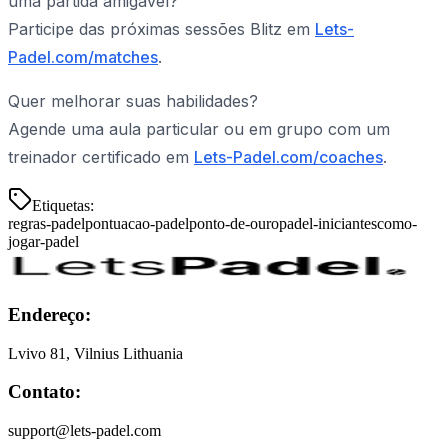
uma partida amigável?
Participe das próximas sessões Blitz em
Lets-
Padel.com/matches
.
Quer melhorar suas habilidades?
Agende uma aula particular ou em grupo com um
treinador certificado em
Lets-Padel.com/coaches
.
Etiquetas:
regras-padel
pontuacao-padel
ponto-de-ouro
padel-iniciantes
como-
jogar-padel
Endereço:
Lvivo 81, Vilnius Lithuania
Contato:
support@lets-padel.com