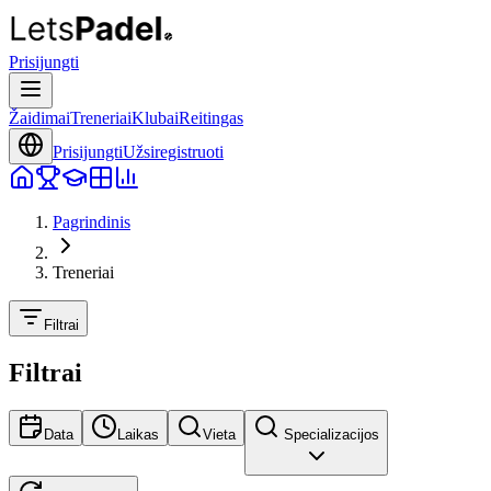
Prisijungti
Žaidimai
Treneriai
Klubai
Reitingas
Prisijungti
Užsiregistruoti
Pagrindinis
Treneriai
Filtrai
Filtrai
Data
Laikas
Vieta
Specializacijos