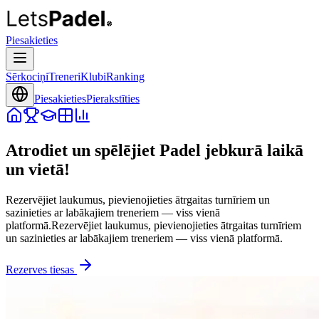
Piesakieties
Sērkociņi
Treneri
Klubi
Ranking
Piesakieties
Pierakstīties
Atrodiet un spēlējiet Padel jebkurā laikā
un vietā!
Rezervējiet laukumus, pievienojieties ātrgaitas turnīriem un
sazinieties ar labākajiem treneriem — viss vienā
platformā.
Rezervējiet laukumus, pievienojieties ātrgaitas turnīriem
un sazinieties ar labākajiem treneriem — viss vienā platformā.
Rezerves tiesas