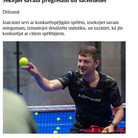
Sekojiet savam progresam un sacentieties
Drīzumā
Izaiciniet sevi ar konkurētspējīgām spēlēm, izsekojiet savam
sniegumam, izmantojot detalizētu statistiku, un uzziniet, kā jūs
konkurējat ar citiem spēlētājiem.