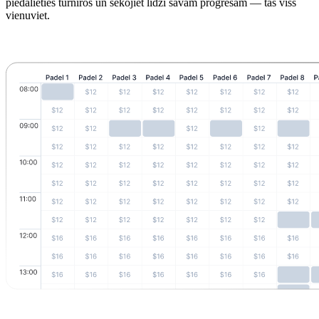
piedalieties turnīros un sekojiet līdzi savam progresam — tas viss
vienuviet.