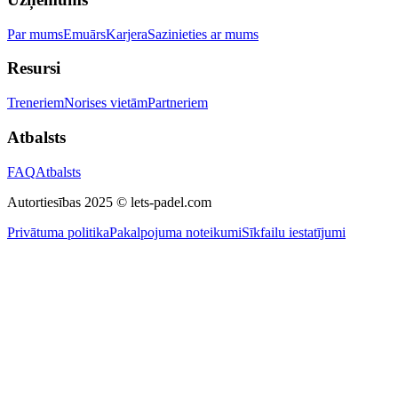
Par mums
Emuārs
Karjera
Sazinieties ar mums
Resursi
Treneriem
Norises vietām
Partneriem
Atbalsts
FAQ
Atbalsts
Autortiesības 2025 © lets-padel.com
Privātuma politika
Pakalpojuma noteikumi
Sīkfailu iestatījumi