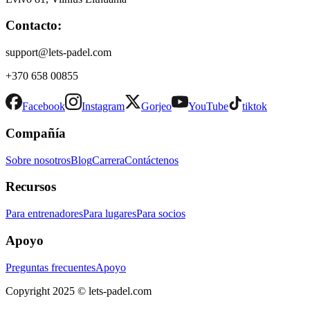
Contacto:
support@lets-padel.com
+370 658 00855
Facebook
Instagram
Gorjeo
YouTube
tiktok
Compañía
Sobre nosotros
Blog
Carrera
Contáctenos
Recursos
Para entrenadores
Para lugares
Para socios
Apoyo
Preguntas frecuentes
Apoyo
Copyright 2025 © lets-padel.com