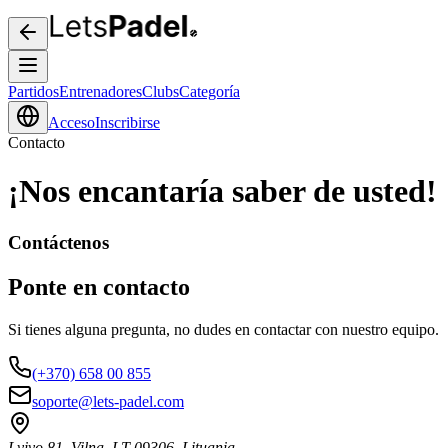
Partidos
Entrenadores
Clubs
Categoría
Acceso
Inscribirse
Contacto
¡Nos encantaría saber de usted!
Contáctenos
Ponte en contacto
Si tienes alguna pregunta, no dudes en contactar con nuestro equipo.
(+370) 658 00 855
soporte@lets-padel.com
Lvivo 81, Vilna, LT 09306, Lituania